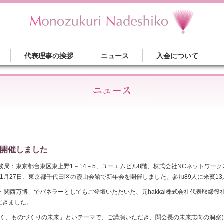
代表理事の挨拶
ニュース
入会について
開催しました
務局：東京都台東区東上野1－14－5、ユーエムビル8階、株式会社NCネットワー
年1月27日、東京都千代田区の霞山会館で新年会を開催しました。参加89人に来賓13
関西万博」でパネラーとしてもご登壇いただいた、元hakkai株式会社代表取締役
だきました。
拓く、ものづくりの未来」といテーマで、ご講演いただき、関会長の未来志向の洞察