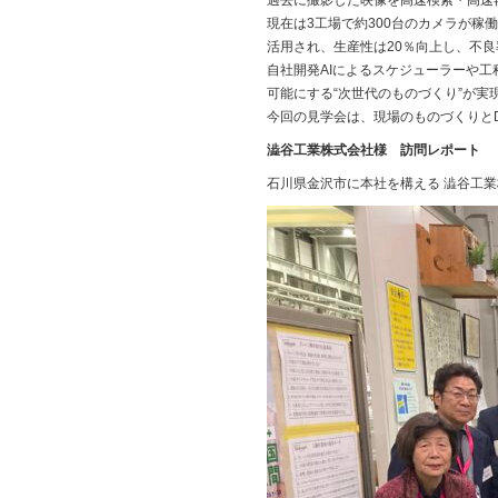
過去に撮影した映像を高速検索・高速
現在は3工場で約300台のカメラが稼
活用され、生産性は20％向上し、不
自社開発AIによるスケジューラーや
可能にする“次世代のものづくり”が実
今回の見学会は、現場のものづくりと
澁谷工業株式会社様 訪問レポート
石川県金沢市に本社を構える 澁谷工