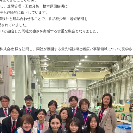
再生できることが特徴。
働し、遠隔管理・工程分析・根本原因解明に
良率も継続的に低下しています。
工程設計と組み合わせることで、多品種少量・超短納期を
現されていました。
DXが融合した同社の強さを実感する貴重な機会となりました。
業株式会社 様を訪問し、同社が展開する最先端技術と幅広い事業領域について見学