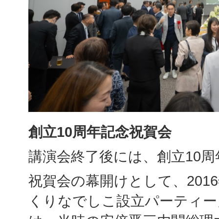
創立
10
周年記念祝賀会
講演会終了後には、創立10
祝賀会の幕開けとして、201
くりなでしこ設立パーティー