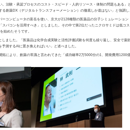
い。治験・承認プロセスのコスト・スピード・人的リソース・体制の問題もある」
する創薬DX（デジタルトランスフォーメーション）の徹底しか道はない」と強調し
ーパーコンピュータの富岳を使い、京大が2128種類の医薬品の分子シミュレーショ
「スパコンを活用すべき」としました。その中で第2位だったニクロサミドは低コ
験を始めたそうです。
」としました。「医薬品は化学合成実験と活性評価試験を何度も繰り返し、安全で薬
を予測するAIに置き換えればいい」と述べました。
拓により、創薬の常識と言われてきた「成功確率2万5000分の1、開発費用1200