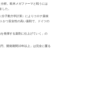
と分析。欧米メガファーマと戦うには
ました。
ン（分子動力学計算）によりコロナ薬候
ストかつ安全性の高い薬剤で、ドイツの
効を発揮する薬剤に仕上げていく」の
億円、開発期間10年以上」は完全に覆る