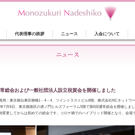
代表理事の挨拶
ニュース
入会について
常総会および一般社団法人設立祝賀会を開催しました
務局：東京都台東区柳橋1－4－4、ツイントラストビル8階、株式会社NCネットワ
1年7月9日、東京都港区の虎ノ門ヒルズフォーラム5階で第6回通常総会を開催しまし
称変更してからは初めての総会です。コロナ禍でのハイブリッド開催となり、会場で