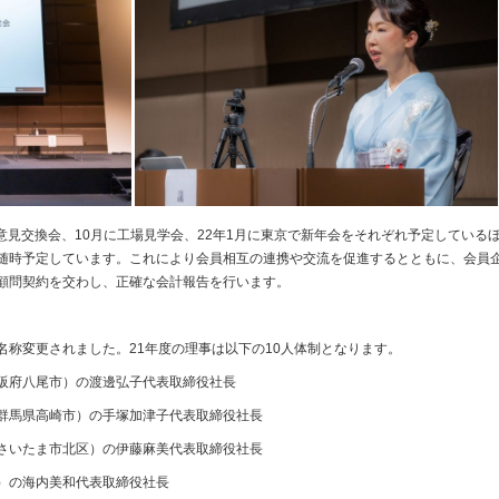
・意見交換会、10月に工場見学会、22年1月に東京で新年会をそれぞれ予定しているほ
随時予定しています。これにより会員相互の連携や交流を促進するとともに、会員
顧問契約を交わし、正確な会計報告を行います。
名称変更されました。21年度の理事は以下の10人体制となります。
阪府八尾市）の渡邊弘子代表取締役社長
群馬県高崎市）の手塚加津子代表取締役社長
さいたま市北区）の伊藤麻美代表取締役社長
）の海内美和代表取締役社長