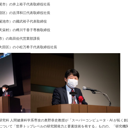
尾市）の井上裕子代表取締役社長
宿区）の吉澤和江代表取締役社長
菊池市）の國武裕子代表取締役
天栄村）の樽川千香子専務取締役
市）の島田佐代営業部課長
大田区）の小松万希子代表取締役社長
研究科 人間健康科学系専攻の奥野恭史教授が「スーパーコンピュータ・AI が拓く
について「世界トップレベルの研究開発力と要素技術を有する」ものの、「研究機