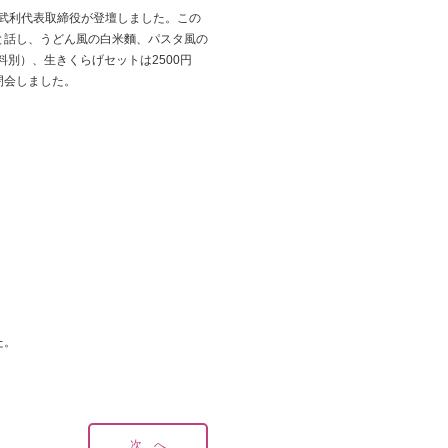
林武利代表取締役が登壇しました。この
と話し、うどん風の白米麵、パスタ風の
別）、生きくらげセットは2500円
閉会しました。
た。
次 へ