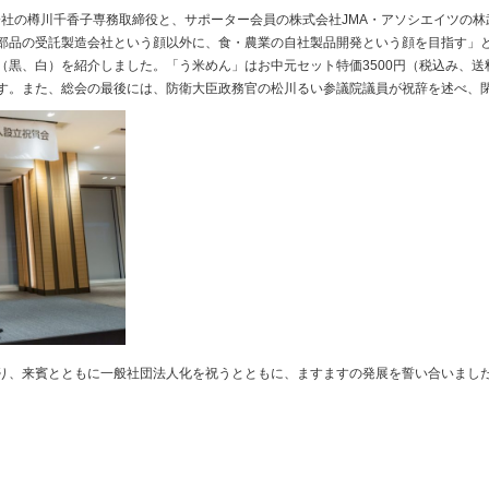
会社の樽川千香子専務取締役と、サポーター会員の株式会社JMA・アソシエイツの
部品の受託製造会社という顔以外に、食・農業の自社製品開発という顔を目指す」
黒、白）を紹介しました。「う米めん」はお中元セット特価3500円（税込み、送料
す。また、総会の最後には、防衛大臣政務官の松川るい参議院議員が祝辞を述べ、
り、来賓とともに一般社団法人化を祝うとともに、ますますの発展を誓い合いまし